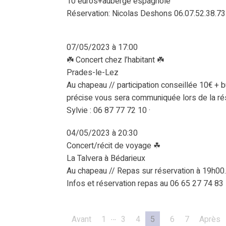
10 euros+auberge espagnole
Réservation: Nicolas Deshons 06.07.52.38.73
07/05/2023 à 17:00
☘️ Concert chez l’habitant ☘️
Prades-le-Lez
Au chapeau // participation conseillée 10€ + b
précise vous sera communiquée lors de la ré
Sylvie : 06 87 77 72 10 ·
04/05/2023 à 20:30
Concert/récit de voyage ☘
La Talvera à Bédarieux
Au chapeau // Repas sur réservation à 19h00.
Infos et réservation repas au 06 65 27 74 83
…
Avant
1
3
4
5
6
7
Après